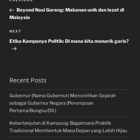
Previous
PREVIOUS
navigation
Post
Beyond Nasi Goreng: Makanan unik dan lezat di
Malaysia
Next
NEXT
Post
Etika Kampanye Politik: Di mana kita menarik garis?
Recent Posts
Gubernur (Nama Gubernur) Menorehkan Sejarah
sebagai Gubernur Negara (Perempuan
Pertama/Bungsu/Dll.)
Keberlanjutan di Kampung: Bagaimana Praktik
Tradisional Membentuk Masa Depan yang Lebih Hijau