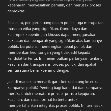
kebenaran, menyesatkan pemilih, dan merusak proses
demokrasi.
Selain itu, pengaruh uang dalam politik juga merupakan
masalah etika yang signifikan. Donor kaya dan
kelompok kepentingan khusus dapat menggunakan
kekuatan dan pengaruh yang signifikan atas kampanye
politik, berpotensi memiringkan debat politik dan
memberikan keuntungan yang tidak adil kepada
kandidat tertentu. Ini menimbulkan pertanyaan tentang
keadilan dan transparansi proses politik, dan apakah
semua suara benar -benar didengar.
Jadi di mana kita menarik garis ketika datang ke etika
kampanye politik? Penting bagi kandidat dan kampanye
mereka untuk mematuhi prinsip -prinsip kejujuran,
keadilan, dan rasa hormat tertentu untuk
mempertahankan integritas proses politik. Ini termasuk