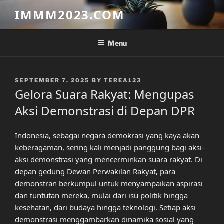
Skip
IMMM2023.COM
to
content
Menu
POSTED
SEPTEMBER 7, 2025
BY
TEREA123
ON
Gelora Suara Rakyat: Mengupas
Aksi Demonstrasi di Depan DPR
Indonesia, sebagai negara demokrasi yang kaya akan
keberagaman, sering kali menjadi panggung bagi aksi-
aksi demonstrasi yang mencerminkan suara rakyat. Di
depan gedung Dewan Perwakilan Rakyat, para
demonstran berkumpul untuk menyampaikan aspirasi
dan tuntutan mereka, mulai dari isu politik hingga
kesehatan, dari budaya hingga teknologi. Setiap aksi
demonstrasi menggambarkan dinamika sosial yang