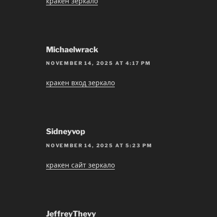
кракен зеркало
Michaelwrack
NOVEMBER 14, 2025 AT 4:17 PM
кракен вход зеркало
Sidneyvop
NOVEMBER 14, 2025 AT 5:23 PM
кракен сайт зеркало
JeffreyThevy