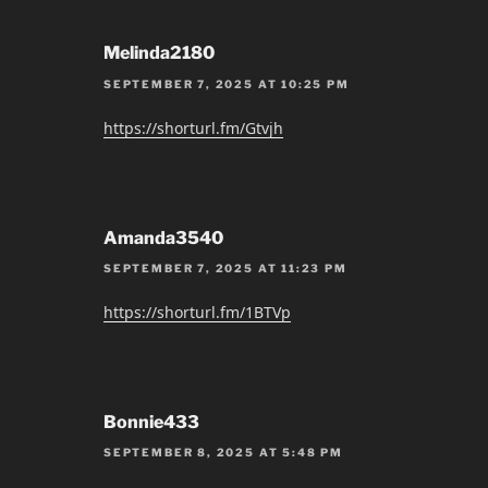
Melinda2180
SEPTEMBER 7, 2025 AT 10:25 PM
https://shorturl.fm/Gtvjh
Amanda3540
SEPTEMBER 7, 2025 AT 11:23 PM
https://shorturl.fm/1BTVp
Bonnie433
SEPTEMBER 8, 2025 AT 5:48 PM