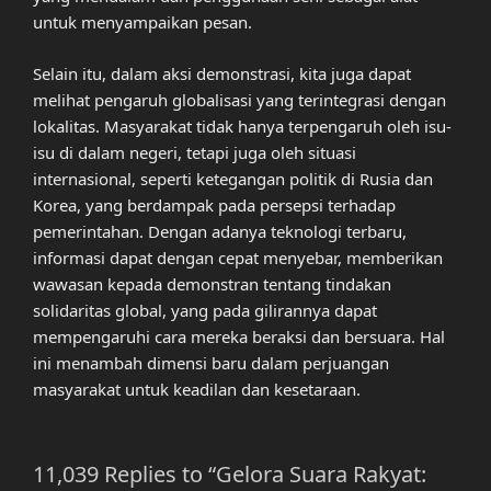
untuk menyampaikan pesan.
Selain itu, dalam aksi demonstrasi, kita juga dapat
melihat pengaruh globalisasi yang terintegrasi dengan
lokalitas. Masyarakat tidak hanya terpengaruh oleh isu-
isu di dalam negeri, tetapi juga oleh situasi
internasional, seperti ketegangan politik di Rusia dan
Korea, yang berdampak pada persepsi terhadap
pemerintahan. Dengan adanya teknologi terbaru,
informasi dapat dengan cepat menyebar, memberikan
wawasan kepada demonstran tentang tindakan
solidaritas global, yang pada gilirannya dapat
mempengaruhi cara mereka beraksi dan bersuara. Hal
ini menambah dimensi baru dalam perjuangan
masyarakat untuk keadilan dan kesetaraan.
11,039 Replies to “Gelora Suara Rakyat: