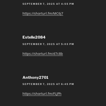
SEPTEMBER 7, 2025 AT 4:55 PM
https://shorturl.fm/MC6j7
Estelle2084
SEPTEMBER 7, 2025 AT 5:03 PM
https://shorturl.fm/d7c8b
Anthony2701
SEPTEMBER 7, 2025 AT 6:45 PM
https://shorturl.fm/FLJPh