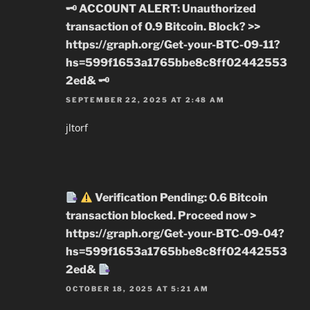
🗝 ACCOUNT ALERT: Unauthorized
transaction of 0.9 Bitcoin. Block? >>
https://graph.org/Get-your-BTC-09-11?
hs=599f1653a1765bbe8c8ff02442553
2ed& 🗝
SEPTEMBER 22, 2025 AT 2:48 AM
jltorf
Verification Pending: 0.6 Bitcoin
transaction blocked. Proceed now >
https://graph.org/Get-your-BTC-09-04?
hs=599f1653a1765bbe8c8ff02442553
2ed&
OCTOBER 18, 2025 AT 5:21 AM