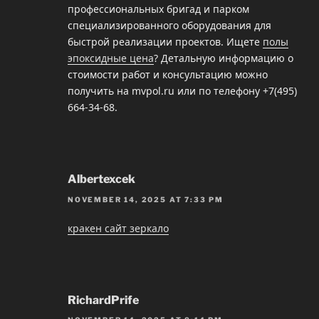
профессиональных бригад и парком
специализированного оборудования для
быстрой реализации проектов. Ищете
полы
эпоксидные цена
? Детальную информацию о
стоимости работ и консультацию можно
получить на mvpol.ru или по телефону +7(495)
664-34-68.
Albertexcek
NOVEMBER 14, 2025 AT 7:33 PM
кракен сайт зеркало
RichardPrife