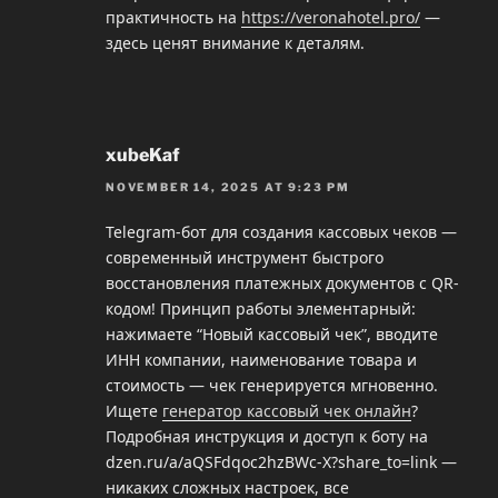
практичность на
https://veronahotel.pro/
—
здесь ценят внимание к деталям.
xubeKaf
NOVEMBER 14, 2025 AT 9:23 PM
Telegram-бот для создания кассовых чеков —
современный инструмент быстрого
восстановления платежных документов с QR-
кодом! Принцип работы элементарный:
нажимаете “Новый кассовый чек”, вводите
ИНН компании, наименование товара и
стоимость — чек генерируется мгновенно.
Ищете
генератор кассовый чек онлайн
?
Подробная инструкция и доступ к боту на
dzen.ru/a/aQSFdqoc2hzBWc-X?share_to=link —
никаких сложных настроек, все