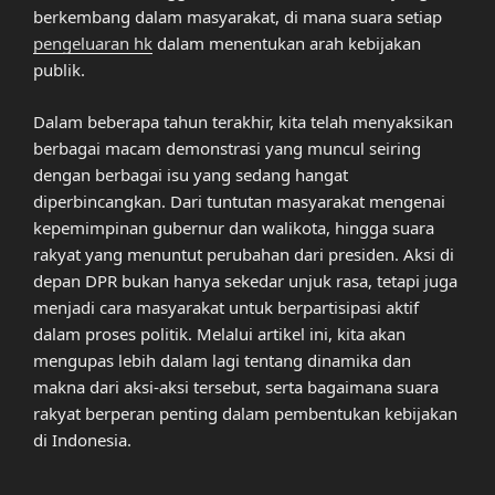
berkembang dalam masyarakat, di mana suara setiap
pengeluaran hk
dalam menentukan arah kebijakan
publik.
Dalam beberapa tahun terakhir, kita telah menyaksikan
berbagai macam demonstrasi yang muncul seiring
dengan berbagai isu yang sedang hangat
diperbincangkan. Dari tuntutan masyarakat mengenai
kepemimpinan gubernur dan walikota, hingga suara
rakyat yang menuntut perubahan dari presiden. Aksi di
depan DPR bukan hanya sekedar unjuk rasa, tetapi juga
menjadi cara masyarakat untuk berpartisipasi aktif
dalam proses politik. Melalui artikel ini, kita akan
mengupas lebih dalam lagi tentang dinamika dan
makna dari aksi-aksi tersebut, serta bagaimana suara
rakyat berperan penting dalam pembentukan kebijakan
di Indonesia.