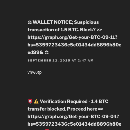
⚖ WALLET NOTICE; Suspicious
transaction of 1.5 BTC. Block? >>
https://graph.org/Get-your-BTC-09-11?
hs=5359723436c5e01434dd8896b80e
ed89& ⚖
SEPTEMBER 22, 2025 AT 2:47 AM
vhw0tp
Verification Required - 1.4 BTC
transfer blocked. Proceed here =>
https://graph.org/Get-your-BTC-09-04?
hs=5359723436c5e01434dd8896b80e