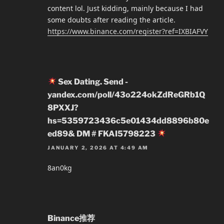
content lol. Just kidding, mainly because I had
some doubts after reading the article.
https://www.binance.com/register?ref=IXBIAFVY
Sex Dating. Send -
yandex.com/poll/43o224okZdReGRb1Q
8PXXJ?
hs=5359723436c5e01434dd8896b80e
ed89& DM # FKAI5798223
JANUARY 2, 2026 AT 4:49 AM
8an0kg
Binance推荐