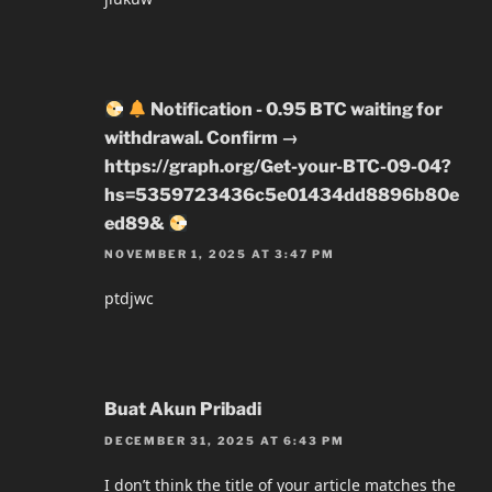
Notification - 0.95 BTC waiting for
withdrawal. Confirm →
https://graph.org/Get-your-BTC-09-04?
hs=5359723436c5e01434dd8896b80e
ed89&
NOVEMBER 1, 2025 AT 3:47 PM
ptdjwc
Buat Akun Pribadi
DECEMBER 31, 2025 AT 6:43 PM
I don’t think the title of your article matches the