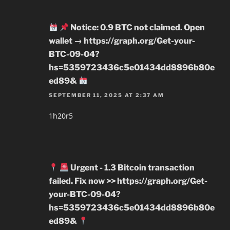
Notice: 0.9 BTC not claimed. Open
wallet → https://graph.org/Get-your-
BTC-09-04?
hs=5359723436c5e01434dd8896b80e
ed89&
SEPTEMBER 11, 2025 AT 2:37 AM
1h20r5
Urgent - 1.3 Bitcoin transaction
failed. Fix now >> https://graph.org/Get-
your-BTC-09-04?
hs=5359723436c5e01434dd8896b80e
ed89&