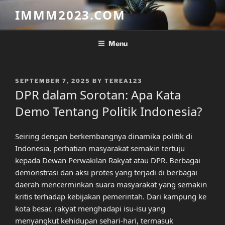
Skip
IMMM2023.COM
to
content
Menu
POSTED
SEPTEMBER 7, 2025
BY
TEREA123
ON
DPR dalam Sorotan: Apa Kata
Demo Tentang Politik Indonesia?
Seiring dengan berkembangnya dinamika politik di
Indonesia, perhatian masyarakat semakin tertuju
kepada Dewan Perwakilan Rakyat atau DPR. Berbagai
demonstrasi dan aksi protes yang terjadi di berbagai
daerah mencerminkan suara masyarakat yang semakin
kritis terhadap kebijakan pemerintah. Dari kampung ke
kota besar, rakyat menghadapi isu-isu yang
menyangkut kehidupan sehari-hari, termasuk