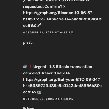
🖊 Account Notice: 1.9 BTC transfer
requested. Confirm? >
https://graph.org/Binance-10-06-3?
hs=5359723436c5e01434dd8896b80e
ed89& 🖊
OCTOBER 21, 2025 AT 6:53 PM
prs8uf
Urgent - 1.3 Bitcoin transaction
canceled. Resend here >>
https://graph.org/Get-your-BTC-09-04?
hs=5359723436c5e01434dd8896b80e
ed89&
OCTOBER 22, 2025 AT 4:59 PM
jiukuw