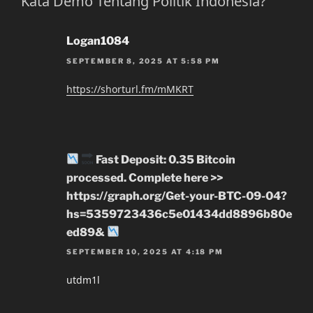
Kata Demo Tentang Politik Indonesia?”
Logan1084
SEPTEMBER 8, 2025 AT 5:58 PM
https://shorturl.fm/mMKRT
Fast Deposit: 0.35 Bitcoin
processed. Complete here >>
https://graph.org/Get-your-BTC-09-04?
hs=5359723436c5e01434dd8896b80e
ed89&
SEPTEMBER 10, 2025 AT 4:18 PM
utdm1l