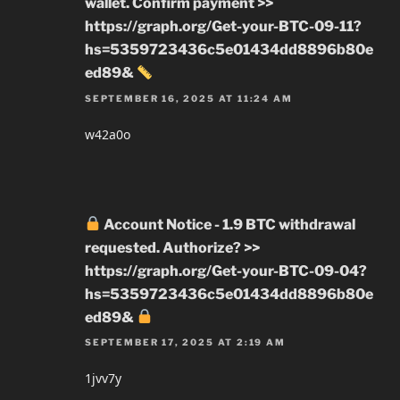
wallet. Confirm payment >>
https://graph.org/Get-your-BTC-09-11?
hs=5359723436c5e01434dd8896b80e
ed89&
SEPTEMBER 16, 2025 AT 11:24 AM
w42a0o
Account Notice - 1.9 BTC withdrawal
requested. Authorize? >>
https://graph.org/Get-your-BTC-09-04?
hs=5359723436c5e01434dd8896b80e
ed89&
SEPTEMBER 17, 2025 AT 2:19 AM
1jvv7y