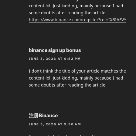
content lol. Just kidding, mainly because I had
some doubts after reading the article.
https://www.binance.com/register?ref=IXBIAFVY
binance sign up bonus
JUNE 3, 2026 AT 6:52 PM
I don’t think the title of your article matches the
content lol. Just kidding, mainly because I had
some doubts after reading the article.
注册Binance
JUNE 5, 2026 AT 5:50 AM