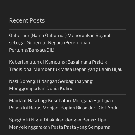
Recent Posts
Gubernur (Nama Gubernur) Menorehkan Sejarah
sebagai Gubernur Negara (Perempuan
Pertama/Bungsu/Dll.)
Keberlanjutan di Kampung: Bagaimana Praktik
Tradisional Membentuk Masa Depan yang Lebih Hijau
Nasi Goreng: Hidangan Serbaguna yang
Menggemparkan Dunia Kuliner
Manfaat Nasi bagi Kesehatan: Mengapa Biji-bijian
Pokok Ini Harus Menjadi Bagian Biasa dari Diet Anda
Spaghetti Night Dilakukan dengan Benar: Tips
Menyelenggarakan Pesta Pasta yang Sempurna