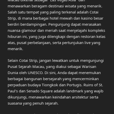
menawarkan beragam destinasi wisata yang menarik.
Salah satu tempat yang paling terkenal adalah Cotai
Strip, di mana berbagai hotel mewah dan kasino besar
berdiri berdampingan. Pengunjung dapat merasakan
nuansa glamour dan meriah saat menjelajahi kompleks
hiburan ini, yang juga dilengkapi dengan restoran kelas
atas, pusat perbelanjaan, serta pertunjukan live yang
menarik.
Selain Cotai Strip, jangan lewatkan untuk mengunjungi
Pusat Sejarah Macau, yang diakui sebagai Warisan
Dunia oleh UNESCO. Di sini, Anda dapat menemukan
berbagai bangunan bersejarah yang mencerminkan
perpaduan budaya Tiongkok dan Portugis. Ruins of St.
Paul’s dan Senado Square adalah landmark yang wajib
dikunjungi, menawarkan keindahan arsitektur serta
suasana yang penuh sejarah.