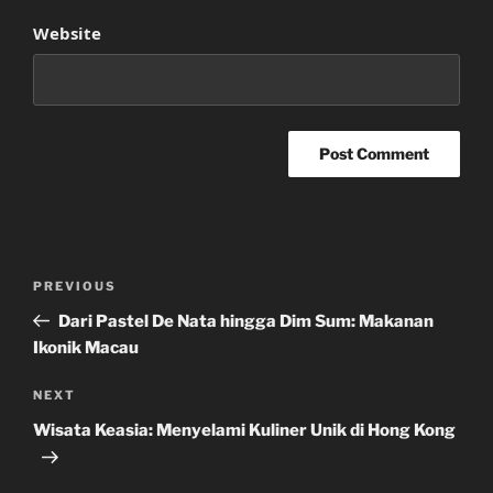
Website
Post
Previous
PREVIOUS
navigation
Post
Dari Pastel De Nata hingga Dim Sum: Makanan
Ikonik Macau
Next
NEXT
Post
Wisata Keasia: Menyelami Kuliner Unik di Hong Kong