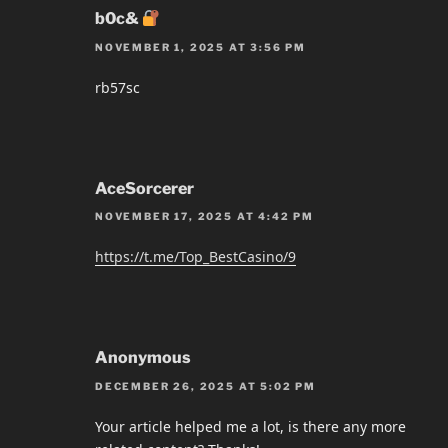
b0c&
NOVEMBER 1, 2025 AT 3:56 PM
rb57sc
AceSorcerer
NOVEMBER 17, 2025 AT 4:42 PM
https://t.me/Top_BestCasino/9
Anonymous
DECEMBER 26, 2025 AT 5:02 PM
Your article helped me a lot, is there any more