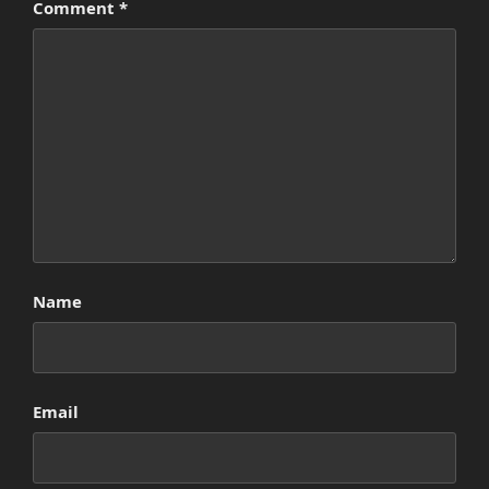
Comment
*
Name
Email