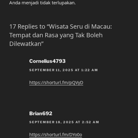
Anda menjadi tidak terlupakan.
17 Replies to “Wisata Seru di Macau:
Tempat dan Rasa yang Tak Boleh
Dilewatkan”
Cornelius4793
SEPTEMBER 11, 2025 AT 1:22 AM
https://shorturl.fm/pQVyD
Brian692
SEPTEMBER 18, 2025 AT 2:52 AM
https://shorturl.fm/DYo0o