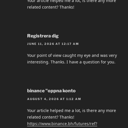
Your article helped me a lot, is there any more
related content? Thanks!
Registrera dig
JUNE 11, 2026 AT 12:17 AM
Your point of view caught my eye and was very
interesting. Thanks. I have a question for you.
binance "oppna konto
AUGUST 4, 2026 AT 1:12 AM
Your article helped me a lot, is there any more
related content? Thanks!
https://www.binance.bh/futures/ref?