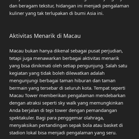
dan beragam tekstur, hidangan ini menjadi pengalaman
kuliner yang tak terlupakan di bumi Asia ini.
Aktivitas Menarik di Macau
Macau bukan hanya dikenal sebagai pusat perjudian,
tetapi juga menawarkan berbagai aktivitas menarik
yang bisa dinikmati oleh setiap pengunjung. Salah satu
kegiatan yang tidak boleh dilewatkan adalah
mengunjungi berbagai taman hiburan dan taman
bermain yang tersebar di seluruh kota. Tempat seperti
Macau Tower memberikan pengalaman mendebarkan
dengan atraksi seperti sky walk yang memungkinkan
Anda berjalan di tepi tower dengan pemandangan
spektakuler. Bagi para penggemar olahraga,
menyaksikan pertandingan sepak bola atau basket di
stadion lokal bisa menjadi pengalaman yang seru.