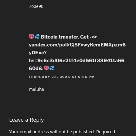
7o0e90
Bitcoin transfer. Get ->>
yandex.com/poll/GjSFvwyKcmEMXpzm6
yDExc?
hs=9c6c3d06e21f4e0d561f389411a66
60d&
FEBRUARY 25, 2026 AT 5:06 PM
m8luh8
Leave a Reply
Your email address will not be published.
Required