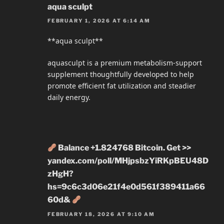
aqua sculpt
FEBRUARY 1, 2026 AT 6:14 AM
**aqua sculpt**
aquasculpt is a premium metabolism-support
supplement thoughtfully developed to help
promote efficient fat utilization and steadier
daily energy.
Balance +1.824768 Bitcoin. Get >>
yandex.com/poll/MHjpsbzYiRKpBEU48D
zHgH?
hs=9c6c3d06e21f4e0d561f389411a66
60d&
FEBRUARY 18, 2026 AT 9:10 AM