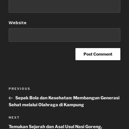
Website
Post
Previous
PREVIOUS
navigation
Post
Sepak Bola dan Kesehatan: Membangun Generasi
Sehat melalui Olahraga di Kampung
Next
NEXT
Post
Temukan Sejarah dan Asal Usul Nasi Goreng,