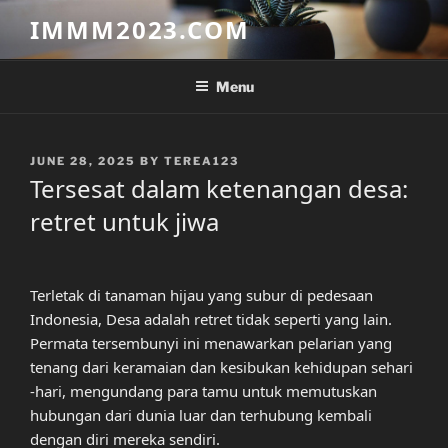
Skip
IMMM2023.COM
to
content
Menu
POSTED
JUNE 28, 2025
BY
TEREA123
ON
Tersesat dalam ketenangan desa:
retret untuk jiwa
Terletak di tanaman hijau yang subur di pedesaan
Indonesia, Desa adalah retret tidak seperti yang lain.
Permata tersembunyi ini menawarkan pelarian yang
tenang dari keramaian dan kesibukan kehidupan sehari
-hari, mengundang para tamu untuk memutuskan
hubungan dari dunia luar dan terhubung kembali
dengan diri mereka sendiri.