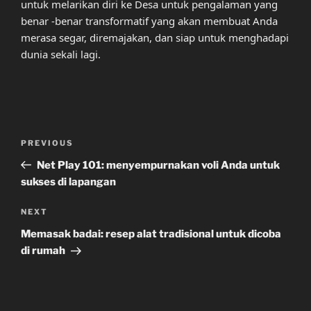
untuk melarikan diri ke Desa untuk pengalaman yang
benar -benar transformatif yang akan membuat Anda
merasa segar, diremajakan, dan siap untuk menghadapi
dunia sekali lagi.
Post
Previous
PREVIOUS
navigation
Post
Net Play 101: menyempurnakan voli Anda untuk
sukses di lapangan
Next
NEXT
Post
Memasak badai: resep alat tradisional untuk dicoba
di rumah