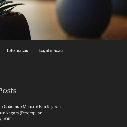
toto macau
togel macau
Posts
a Gubernur) Menorehkan Sejarah
nur Negara (Perempuan
/Dll.)