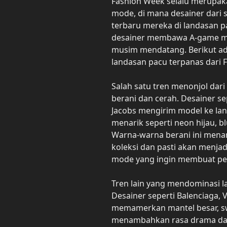
Fashion Week selalu merupaka
mode, di mana desainer dari
terbaru mereka di landasan pa
desainer membawa A-game me
musim mendatang. Berikut ad
landasan pacu terpanas dari F
Salah satu tren menonjol dar
berani dan cerah. Desainer se
Jacobs mengirim model ke la
menarik seperti neon hijau, bl
Warna-warna berani ini men
koleksi dan pasti akan menja
mode yang ingin membuat pe
Tren lain yang mendominasi la
Desainer seperti Balenciaga, 
memamerkan mantel besar, sw
menambahkan rasa drama dan 