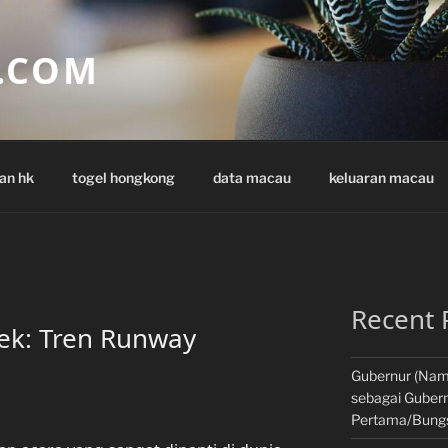
.COM
an hk
togel hongkong
data macau
keluaran macau
Recent 
ek: Tren Runway
Gubernur (Nam
sebagai Guber
Pertama/Bungsu