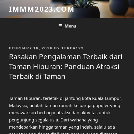
Skip
IMMM2023.COM
to
content
Menu
POSTED
FEBRUARY 16, 2026
BY
TEREA123
ON
Rasakan Pengalaman Terbaik dari
Taman Hiburan: Panduan Atraksi
Terbaik di Taman
Taman Hiburan, terletak di jantung kota Kuala Lumpur,
Malaysia, adalah taman ramah keluarga populer yang
menawarkan berbagai atraksi dan aktivitas untuk
pengunjung segala usia. Dari wahana yang
mendebarkan hingga taman yang indah, selalu ada