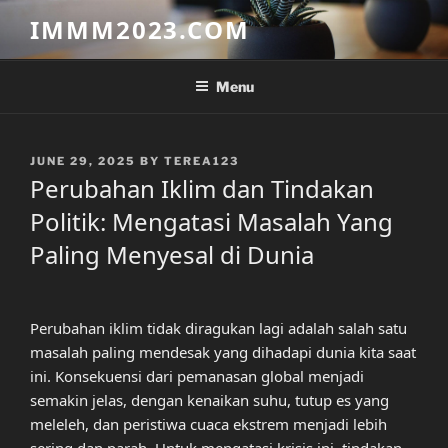
Skip
IMMM2023.COM
to
content
Menu
POSTED
JUNE 29, 2025
BY
TEREA123
ON
Perubahan Iklim dan Tindakan
Politik: Mengatasi Masalah Yang
Paling Menyesal di Dunia
Perubahan iklim tidak diragukan lagi adalah salah satu
masalah paling mendesak yang dihadapi dunia kita saat
ini. Konsekuensi dari pemanasan global menjadi
semakin jelas, dengan kenaikan suhu, tutup es yang
meleleh, dan peristiwa cuaca ekstrem menjadi lebih