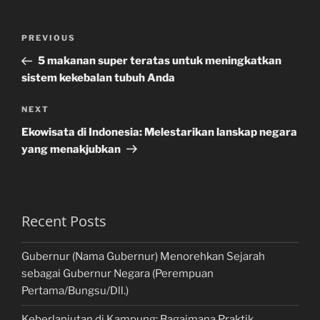
Post
Previous
PREVIOUS
navigation
Post
5 makanan super teratas untuk meningkatkan
sistem kekebalan tubuh Anda
Next
NEXT
Post
Ekowisata di Indonesia: Melestarikan lanskap negara
yang menakjubkan
Recent Posts
Gubernur (Nama Gubernur) Menorehkan Sejarah
sebagai Gubernur Negara (Perempuan
Pertama/Bungsu/Dll.)
Keberlanjutan di Kampung: Bagaimana Praktik