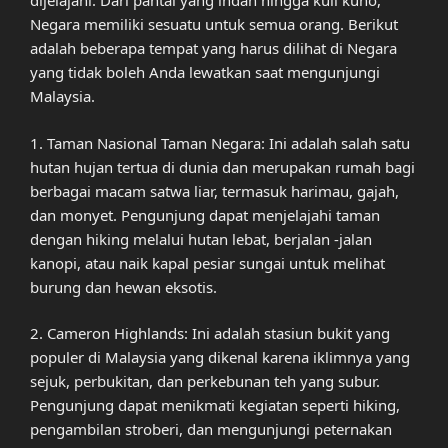
dijelajahi. Dari pantai yang indah hingga kuil kuno,
Negara memiliki sesuatu untuk semua orang. Berikut
adalah beberapa tempat yang harus dilihat di Negara
yang tidak boleh Anda lewatkan saat mengunjungi
Malaysia.
1. Taman Nasional Taman Negara: Ini adalah salah satu
hutan hujan tertua di dunia dan merupakan rumah bagi
berbagai macam satwa liar, termasuk harimau, gajah,
dan monyet. Pengunjung dapat menjelajahi taman
dengan hiking melalui hutan lebat, berjalan -jalan
kanopi, atau naik kapal pesiar sungai untuk melihat
burung dan hewan eksotis.
2. Cameron Highlands: Ini adalah stasiun bukit yang
populer di Malaysia yang dikenal karena iklimnya yang
sejuk, perbukitan, dan perkebunan teh yang subur.
Pengunjung dapat menikmati kegiatan seperti hiking,
pengambilan stroberi, dan mengunjungi peternakan