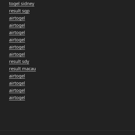
togel sidney
result sgp
airtogel
airtogel
airtogel
airtogel
airtogel
airtogel
result sdy
result macau
airtogel
airtogel
airtogel
airtogel