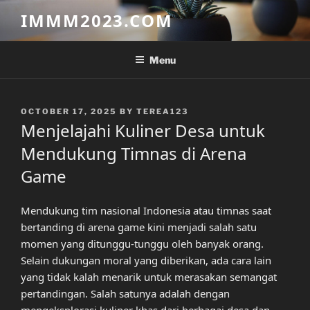
Skip
IMMM2023.COM
to
content
Menu
POSTED
OCTOBER 17, 2025
BY
TEREA123
ON
Menjelajahi Kuliner Desa untuk
Mendukung Timnas di Arena
Game
Mendukung tim nasional Indonesia atau timnas saat
bertanding di arena game kini menjadi salah satu
momen yang ditunggu-tunggu oleh banyak orang.
Selain dukungan moral yang diberikan, ada cara lain
yang tidak kalah menarik untuk merasakan semangat
pertandingan. Salah satunya adalah dengan