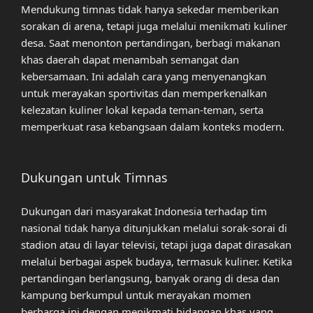
Mendukung timnas tidak hanya sekedar memberikan
sorakan di arena, tetapi juga melalui menikmati kuliner
desa. Saat menonton pertandingan, berbagi makanan
khas daerah dapat menambah semangat dan
kebersamaan. Ini adalah cara yang menyenangkan
untuk merayakan sportivitas dan memperkenalkan
kelezatan kuliner lokal kepada teman-teman, serta
memperkuat rasa kebangsaan dalam konteks modern.
Dukungan untuk Timnas
Dukungan dari masyarakat Indonesia terhadap tim
nasional tidak hanya ditunjukkan melalui sorak-sorai di
stadion atau di layar televisi, tetapi juga dapat dirasakan
melalui berbagai aspek budaya, termasuk kuliner. Ketika
pertandingan berlangsung, banyak orang di desa dan
kampung berkumpul untuk merayakan momen
berharga ini dengan menikmati hidangan khas yang