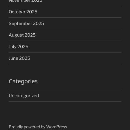
November 2025
October 2025
September 2025
August 2025
July 2025
June 2025
Categories
Uncategorized
Proudly powered by WordPress