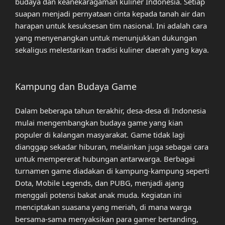
budaya dan keanekaragaman kuliner Indonesia. Setiap
suapan menjadi pernyataan cinta kepada tanah air dan
harapan untuk kesuksesan tim nasional. Ini adalah cara
yang menyenangkan untuk menunjukkan dukungan
sekaligus melestarikan tradisi kuliner daerah yang kaya.
Kampung dan Budaya Game
Dalam beberapa tahun terakhir, desa-desa di Indonesia
mulai mengembangkan budaya game yang kian
populer di kalangan masyarakat. Game tidak lagi
dianggap sekadar hiburan, melainkan juga sebagai cara
untuk mempererat hubungan antarwarga. Berbagai
turnamen game diadakan di kampung-kampung seperti
Dota, Mobile Legends, dan PUBG, menjadi ajang
menggali potensi bakat anak muda. Kegiatan ini
menciptakan suasana yang meriah, di mana warga
bersama-sama menyaksikan para gamer bertanding,