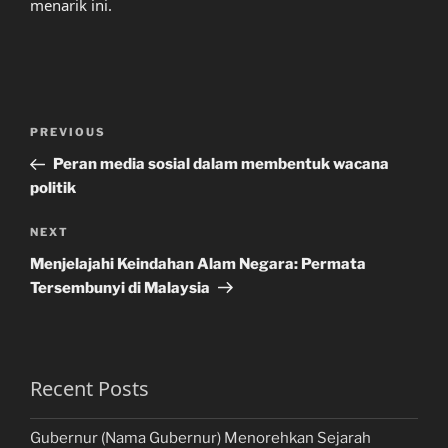
menarik ini.
Post
Previous
PREVIOUS
navigation
Post
Peran media sosial dalam membentuk wacana
politik
Next
NEXT
Post
Menjelajahi Keindahan Alam Negara: Permata
Tersembunyi di Malaysia
Recent Posts
Gubernur (Nama Gubernur) Menorehkan Sejarah