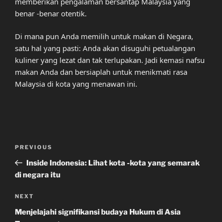
memberikan pengalaman bersantap Malaysia yang
benar -benar otentik.
Di mana pun Anda memilih untuk makan di Negara,
satu hal yang pasti: Anda akan disuguhi petualangan
kuliner yang lezat dan tak terlupakan. Jadi kemasi nafsu
makan Anda dan bersiaplah untuk menikmati rasa
Malaysia di kota yang menawan ini.
Post
Previous
PREVIOUS
navigation
Post
Inside Indonesia: Lihat kota -kota yang semarak
di negara itu
Next
NEXT
Post
Menjelajahi signifikansi budaya Hukum di Asia