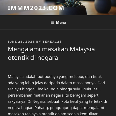
Skip
IMMM2023.COM
to
content
Menu
POSTED
JUNE 25, 2025
BY
TEREA123
ON
Mengalami masakan Malaysia
otentik di negara
Malaysia adalah pot budaya yang melebur, dan tidak
ada yang lebih jelas daripada dalam masakannya. Dari
Melayu hingga Cina ke India hingga suku -suku asli,
persembahan makanan negara itu beragam seperti
rakyatnya. Di Negara, sebuah kota kecil yang terletak di
negara bagian Pahang, pengunjung dapat mengalami
masakan Malaysia otentik dalam segala kemuliaan.