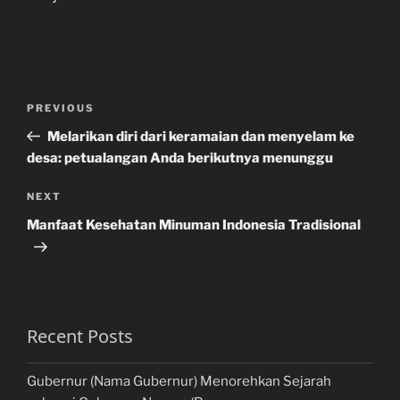
Post
Previous
PREVIOUS
navigation
Post
Melarikan diri dari keramaian dan menyelam ke
desa: petualangan Anda berikutnya menunggu
Next
NEXT
Post
Manfaat Kesehatan Minuman Indonesia Tradisional
Recent Posts
Gubernur (Nama Gubernur) Menorehkan Sejarah