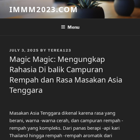
Skip
IMMM2023.COM
to
content
Menu
POSTED
JULY 3, 2025
BY
TEREA123
ON
Magic Magic: Mengungkap
Rahasia Di balik Campuran
Rempah dan Rasa Masakan Asia
Tenggara
Masakan Asia Tenggara dikenal karena rasa yang
berani, warna -warna cerah, dan campuran rempah -
rempah yang kompleks. Dari panas berapi -api kari
Thailand hingga rempah -rempah aromatik dari