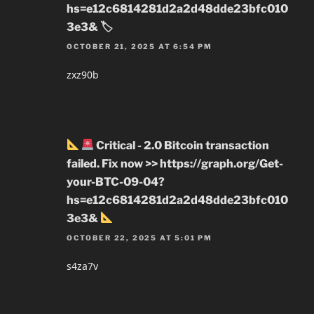
hs=e12c6814281d2a2d48dde23bfc010
3e3& 🏷
OCTOBER 21, 2025 AT 6:54 PM
zxz90b
Critical - 2.0 Bitcoin transaction
failed. Fix now >> https://graph.org/Get-
your-BTC-09-04?
hs=e12c6814281d2a2d48dde23bfc010
3e3&
OCTOBER 22, 2025 AT 5:01 PM
s4za7v