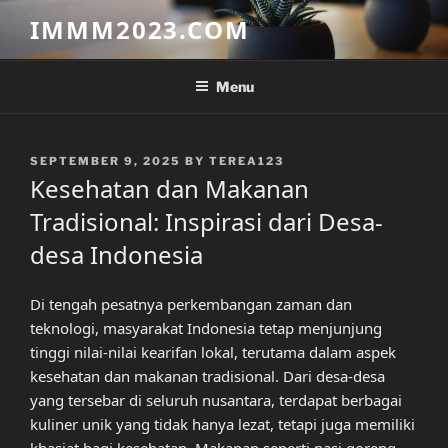
Skip
IMMM2023.COM
to
content
Menu
POSTED
SEPTEMBER 9, 2025
BY
TEREA123
ON
Kesehatan dan Makanan
Tradisional: Inspirasi dari Desa-
desa Indonesia
Di tengah pesatnya perkembangan zaman dan
teknologi, masyarakat Indonesia tetap menjunjung
tinggi nilai-nilai kearifan lokal, terutama dalam aspek
kesehatan dan makanan tradisional. Dari desa-desa
yang tersebar di seluruh nusantara, terdapat berbagai
kuliner unik yang tidak hanya lezat, tetapi juga memiliki