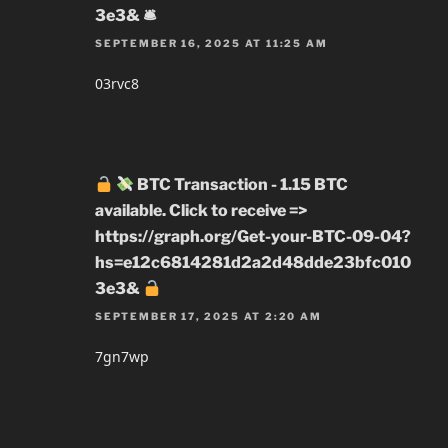
3e3& 🛎
SEPTEMBER 16, 2025 AT 11:25 AM
03rvc8
BTC Transaction - 1.15 BTC
available. Click to receive =>
https://graph.org/Get-your-BTC-09-04?
hs=e12c6814281d2a2d48dde23bfc010
3e3&
SEPTEMBER 17, 2025 AT 2:20 AM
7gn7wp