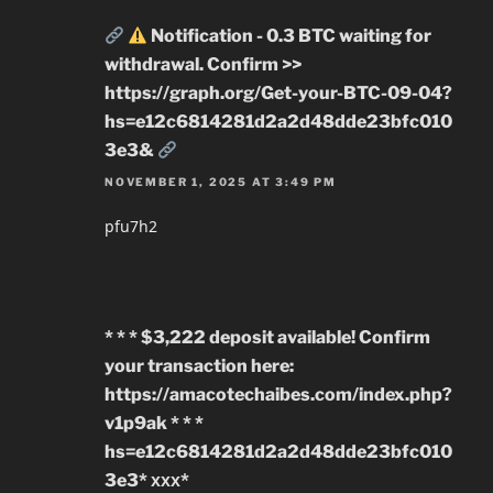
Notification - 0.3 BTC waiting for
withdrawal. Confirm >>
https://graph.org/Get-your-BTC-09-04?
hs=e12c6814281d2a2d48dde23bfc010
3e3&
NOVEMBER 1, 2025 AT 3:49 PM
pfu7h2
* * * $3,222 deposit available! Confirm
your transaction here:
https://amacotechaibes.com/index.php?
v1p9ak * * *
hs=e12c6814281d2a2d48dde23bfc010
3e3* ххх*