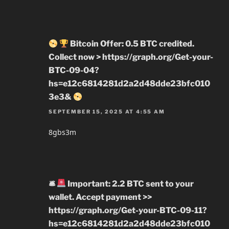
Bitcoin Offer: 0.5 BTC credited.
Collect now > https://graph.org/Get-your-
BTC-09-04?
hs=e12c6814281d2a2d48dde23bfc010
3e3&
SEPTEMBER 15, 2025 AT 4:55 AM
8gbs3m
🛎
Important: 2.2 BTC sent to your
wallet. Accept payment >>
https://graph.org/Get-your-BTC-09-11?
hs=e12c6814281d2a2d48dde23bfc010