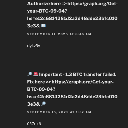
Authorize here => https://graph.org/Get-
your-BTC-09-04?
hs=e12c6814281d2a2d48dde23bfc010
3e3&
SEPTEMBER 11, 2025 AT 8:46 AM
dykv5y
Important - 1.3 BTC transfer failed.
Fix here >> https://graph.org/Get-your-
BTC-09-04?
hs=e12c6814281d2a2d48dde23bfc010
3e3&
SEPTEMBER 15, 2025 AT 1:32 AM
057nx6