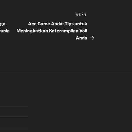
NEXT
Next
Post
aga
Ace Game Anda: Tips untuk
Dunia
Meningkatkan Keterampilan Voli
Anda