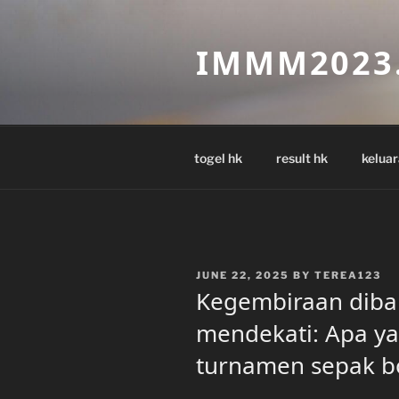
Skip
to
IMMM2023
content
togel hk
result hk
keluar
POSTED
JUNE 22, 2025
BY
TEREA123
ON
Kegembiraan diban
mendekati: Apa ya
turnamen sepak bo