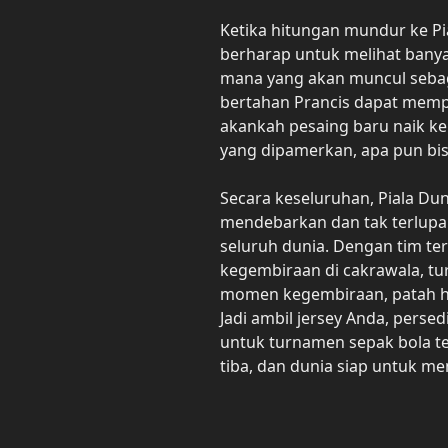
Ketika hitungan mundur ke Pi
berharap untuk melihat banya
mana yang akan muncul seba
bertahan Prancis dapat memp
akankah pesaing baru naik k
yang dipamerkan, apa pun bisa
Secara keseluruhan, Piala Dun
mendebarkan dan tak terlupa
seluruh dunia. Dengan tim ter
kegembiraan di cakrawala, t
momen kegembiraan, patah hat
Jadi ambil jersey Anda, perse
untuk turnamen sepak bola ter
tiba, dan dunia siap untuk m