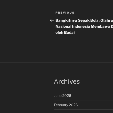
Post
Previous
PREVIOUS
navigation
Post
Bangkitnya Sepak Bola: Olahr
Nasional Indonesia Membawa 
oleh Badai
Archives
June 2026
February 2026