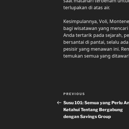
saat matahari terbenam unt
terlupakan di atas air.
Kesimpulannya, Voli, Monten
bagi wisatawan yang mencari 
Anda tertarik pada sejarah, p
bersantai di pantai, selalu a
pesisir yang menawan ini. Re
temukan semua yang ditawark
Post
Previous
PREVIOUS
navigation
Post
Susu 101: Semua yang Perlu A
Ketahui Tentang Bergabung
dengan Savings Group