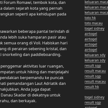
keluaran mac
rti Forum Romawi, tembok kota, dan
keluaran mac
da dalam sejarah kota yang pernah
keluaran mac
yangkan seperti apa kehidupan pada
toto hk
toto macau
togel sidney
menawarkan beberapa pantai terindah di
airtogel
nda lebih suka hamparan pasir atau
airtogel
uk semua orang di Voli. Habiskan hari
airtogel
ng di perairan sebening kristal, dan
airtogel
ti snorkeling dan paddleboarding.
keluaran sdy
keluaran sdy
result sgp
penggemar aktivitas luar ruangan,
result macau
mpatan untuk hiking dan menjelajahi
result sgp
i pendakian berpemandu ke puncak
result macau
ati pemandangan Laut Adriatik dan
result hk
nakjubkan. Anda juga dapat
Danau Skadar di dekatnya untuk
togel sidney
rahu, dan berkayak.
result sgp
airtogel