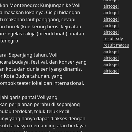
akan Montenegro: Kunjungan ke Voli
airtogel
 masakan lokalnya. Cicipi hidangan
airtogel
airtogel
ti makanan laut panggang, cevapi
airtogel
n burek (kue kering berisi keju atau
airtogel
n segelas rakija (brendi buah) buatan
result sdy
ntenegro.
result macau
airtogel
ara: Sepanjang tahun, Voli
airtogel
ara budaya, festival, dan konser yang
airtogel
n kota dan dunia seni yang dinamis.
airtogel
er Kota Budva tahunan, yang
mpok teater lokal dan internasional.
ajahi garis pantai Voli yang
an perjalanan perahu di sepanjang
ulau terdekat, teluk-teluk kecil
bunyi yang hanya dapat diakses dengan
ikuti tamasya memancing atau berlayar