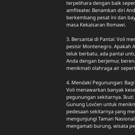
terpelihara dengan baik sepe
amfiteater. Benamkan diri An
berkembang pesat ini dan ba
masa Kekaisaran Romawi.
3. Bersantai di Pantai: Voli 
pesisir Montenegro. Apakah A
teluk berbatu, ada pantai unt
Anda dengan berjemur, berena
menikmati olahraga air seper
4. Mendaki Pegunungan: Bagi 
Voli menawarkan banyak kese
pegunungan sekitarnya. Ikut
Gunung Lovćen untuk menikm
pedesaan sekitarnya yang me
mengunjungi Taman Nasional 
mengamati burung, wisata pe