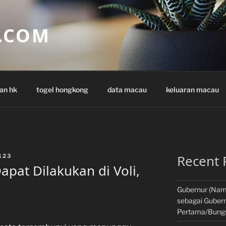
.COM
an hk
togel hongkong
data macau
keluaran macau
Recent 
123
apat Dilakukan di Voli,
Gubernur (Nam
sebagai Guber
Pertama/Bungsu