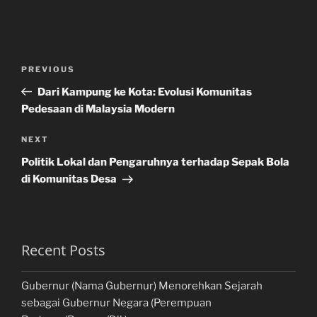
Post
Previous
PREVIOUS
navigation
Post
Dari Kampung ke Kota: Evolusi Komunitas
Pedesaan di Malaysia Modern
Next
NEXT
Post
Politik Lokal dan Pengaruhnya terhadap Sepak Bola
di Komunitas Desa
Recent Posts
Gubernur (Nama Gubernur) Menorehkan Sejarah
sebagai Gubernur Negara (Perempuan