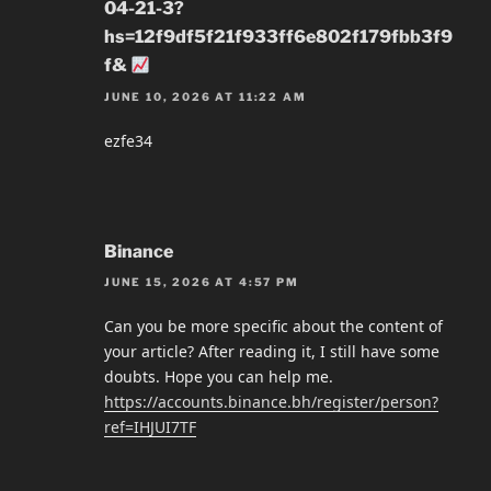
04-21-3?
hs=12f9df5f21f933ff6e802f179fbb3f9
f&
JUNE 10, 2026 AT 11:22 AM
ezfe34
Binance
JUNE 15, 2026 AT 4:57 PM
Can you be more specific about the content of
your article? After reading it, I still have some
doubts. Hope you can help me.
https://accounts.binance.bh/register/person?
ref=IHJUI7TF