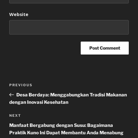
Website
Post
Previous
PREVIOUS
navigation
Post
Desa Berdaya: Menggabungkan Tradisi Makanan
dengan Inovasi Kesehatan
Next
NEXT
Post
Manfaat Bergabung dengan Susu: Bagaimana
Praktik Kuno Ini Dapat Membantu Anda Menabung