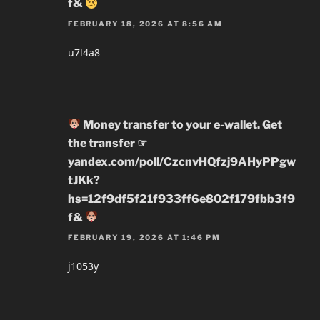
f&
FEBRUARY 18, 2026 AT 8:56 AM
u7l4a8
Money transfer to your e-wallet. Get
the transfer ☞
yandex.com/poll/CzcnvHQfzj9AHyPPgw
tJKk?
hs=12f9df5f21f933ff6e802f179fbb3f9
f&
FEBRUARY 19, 2026 AT 1:46 PM
j1053y