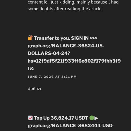
content lol. Just kidding, mainly because I had
some doubts after reading the article.
Transfer to you. SIGN IN >>>
graph.org/BALANCE-36824-US-
DOLLARS-04-24?
hs=12f9df5f21f933ff6e802f179fbb3f9
f&
JUNE 7, 2026 AT 3:21 PM
db6nzi
Top Up 36,824.17 USDT
▶
graph.org/BALANCE-3682444-USD-