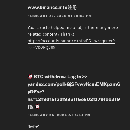
www.binance.info注册
FEBRUARY 21, 2026 AT 10:52 PM
Your article helped me a lot, is there any more
related content? Thanks!
https://accounts.binance.info/ES_la/register?
ref=VDVEQ78S
BTC withdraw. Log In >>
yandex.com/poll/GjSFvwyKcmEMXpzm6
yDExc?
hs=12f9df5f21f933ff6e802f179fbb3f9
f&
FEBRUARY 25, 2026 AT 4:54 PM
fkvfh9