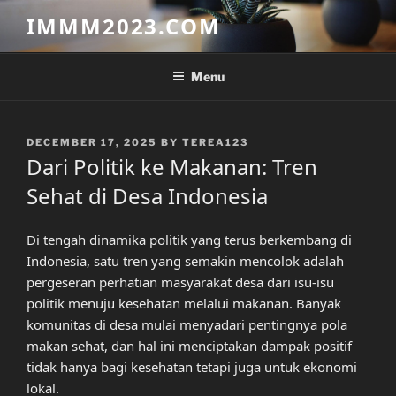
Skip
IMMM2023.COM
to
content
Menu
POSTED
DECEMBER 17, 2025
BY
TEREA123
ON
Dari Politik ke Makanan: Tren
Sehat di Desa Indonesia
Di tengah dinamika politik yang terus berkembang di
Indonesia, satu tren yang semakin mencolok adalah
pergeseran perhatian masyarakat desa dari isu-isu
politik menuju kesehatan melalui makanan. Banyak
komunitas di desa mulai menyadari pentingnya pola
makan sehat, dan hal ini menciptakan dampak positif
tidak hanya bagi kesehatan tetapi juga untuk ekonomi
lokal.