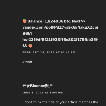
Balance +1,824836 btc. Next >>
yandex.com/poll/PdZ7vgekGrNakuXZcpi
B6b?
hs=12f9df5f21f933ff6e802f179fbb3f9
f&
FEBRUARY 25, 2026 AT 10:45 PM
45voft
开设Binance账户
JUNE 4, 2026 AT 8:00 PM
I don’t think the title of your article matches the