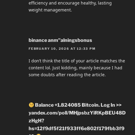
efficiency and encourage healthy, lasting
weight management.
binance anm"alningsbonus
FEBRUARY 10, 2026 AT 12:33 PM
I don’t think the title of your article matches the
content lol. Just kidding, mainly because I had
some doubts after reading the article.
Balance +1.824085 Bitcoin. Log In >>
yandex.com/poll/MHjpsbzYiRKpBEU48D
zHgH?
hs=12f9df5f21f933ff6e802f179fbb3f9