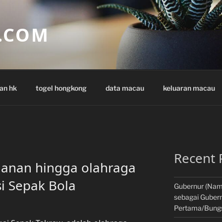
.COM
an hk
togel hongkong
data macau
keluaran macau
Recent 
lanan hingga olahraga
si Sepak Bola
Gubernur (Nam
sebagai Guber
Pertama/Bungsu