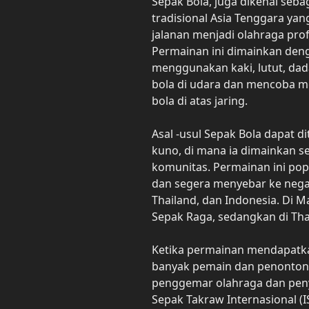
Sepak Bola, juga dikenal seba
tradisional Asia Tenggara yan
jalanan menjadi olahraga pro
Permainan ini dimainkan den
menggunakan kaki, lutut, da
bola di udara dan mencoba 
bola di atas jaring.
Asal -usul Sepak Bola dapat d
kuno, di mana ia dimainkan se
komunitas. Permainan ini pop
dan segera menyebar ke negar
Thailand, dan Indonesia. Di M
Sepak Raga, sedangkan di Tha
Ketika permainan mendapatkan
banyak pemain dan penonton,
penggemar olahraga dan peny
Sepak Takraw Internasional (