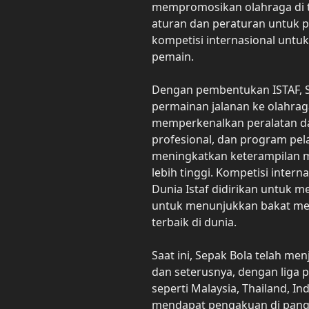
mempromosikan olahraga di t
aturan dan peraturan untuk 
kompetisi internasional unt
pemain.
Dengan pembentukan ISTAF, Se
permainan jalanan ke olahraga
memperkenalkan peralatan dan 
profesional, dan program pe
meningkatkan keterampilan m
lebih tinggi. Kompetisi interna
Dunia Istaf didirikan untuk 
untuk menunjukkan bakat me
terbaik di dunia.
Saat ini, Sepak Bola telah me
dan seterusnya, dengan liga p
seperti Malaysia, Thailand, Ind
mendapat pengakuan di pangg