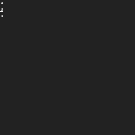
au
au
au