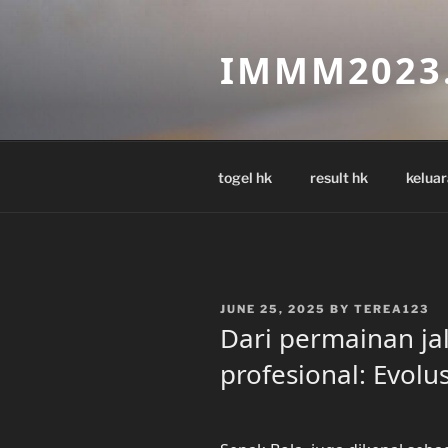
Skip
to
IMMM2023
content
togel hk
result hk
keluar
POSTED
JUNE 25, 2025
BY
TEREA123
ON
Dari permainan ja
profesional: Evolu