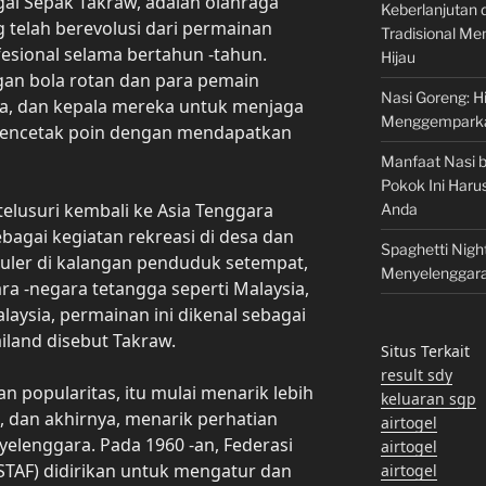
gai Sepak Takraw, adalah olahraga
Keberlanjutan 
g telah berevolusi dari permainan
Tradisional M
fesional selama bertahun -tahun.
Hijau
gan bola rotan dan para pemain
Nasi Goreng: 
da, dan kepala mereka untuk menjaga
Menggemparkan
mencetak poin dengan mendapatkan
Manfaat Nasi b
Pokok Ini Harus
itelusuri kembali ke Asia Tenggara
Anda
bagai kegiatan rekreasi di desa dan
Spaghetti Nigh
uler di kalangan penduduk setempat,
Menyelenggara
a -negara tetangga seperti Malaysia,
alaysia, permainan ini dikenal sebagai
iland disebut Takraw.
Situs Terkait
result sdy
 popularitas, itu mulai menarik lebih
keluaran sgp
 dan akhirnya, menarik perhatian
airtogel
elenggara. Pada 1960 -an, Federasi
airtogel
ISTAF) didirikan untuk mengatur dan
airtogel