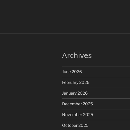
Archives
June 2026
February 2026
January 2026
December 2025
November 2025
October 2025