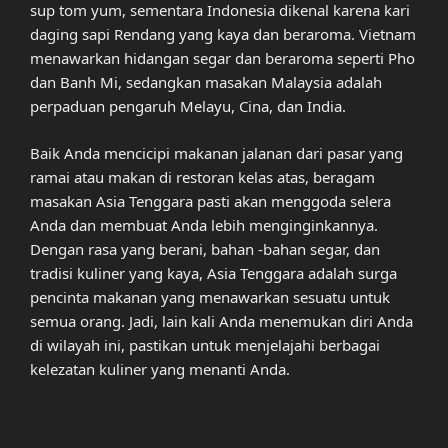
sup tom yum, sementara Indonesia dikenal karena kari
daging sapi Rendang yang kaya dan beraroma. Vietnam
menawarkan hidangan segar dan beraroma seperti Pho
dan Banh Mi, sedangkan masakan Malaysia adalah
perpaduan pengaruh Melayu, Cina, dan India.
Baik Anda mencicipi makanan jalanan dari pasar yang
ramai atau makan di restoran kelas atas, beragam
masakan Asia Tenggara pasti akan menggoda selera
Anda dan membuat Anda lebih menginginkannya.
Dengan rasa yang berani, bahan -bahan segar, dan
tradisi kuliner yang kaya, Asia Tenggara adalah surga
pencinta makanan yang menawarkan sesuatu untuk
semua orang. Jadi, lain kali Anda menemukan diri Anda
di wilayah ini, pastikan untuk menjelajahi berbagai
kelezatan kuliner yang menanti Anda.