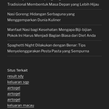
Tradisional Membentuk Masa Depan yang Lebih Hijau
Nasi Goreng: Hidangan Serbaguna yang
Menggemparkan Dunia Kuliner
Manfaat Nasi bagi Kesehatan: Mengapa Biji-bijian
Pokok Ini Harus Menjadi Bagian Biasa dari Diet Anda
Spaghetti Night Dilakukan dengan Benar: Tips
Menyelenggarakan Pesta Pasta yang Sempurna
Situs Terkait
result sdy
keluaran sgp
airtogel
airtogel
airtogel
keluaran macau