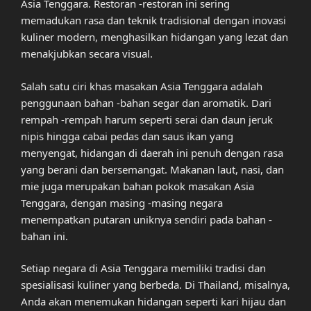
Asia Tenggara. Restoran -restoran ini sering
memadukan rasa dan teknik tradisional dengan inovasi
kuliner modern, menghasilkan hidangan yang lezat dan
menakjubkan secara visual.
Salah satu ciri khas masakan Asia Tenggara adalah
penggunaan bahan -bahan segar dan aromatik. Dari
rempah -rempah harum seperti serai dan daun jeruk
nipis hingga cabai pedas dan saus ikan yang
menyengat, hidangan di daerah ini penuh dengan rasa
yang berani dan bersemangat. Makanan laut, nasi, dan
mie juga merupakan bahan pokok masakan Asia
Tenggara, dengan masing -masing negara
menempatkan putaran uniknya sendiri pada bahan -
bahan ini.
Setiap negara di Asia Tenggara memiliki tradisi dan
spesialisasi kuliner yang berbeda. Di Thailand, misalnya,
Anda akan menemukan hidangan seperti kari hijau dan