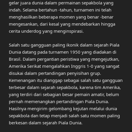
gelar juara dunia dalam permainan sepakbola yang
indah. Selama bertahun -tahun, turnamen ini telah
menghasilkan beberapa momen yang benar -benar
mengesankan, dari kesal yang mendebarkan hingga
cerita underdog yang menginspirasi.
Salah satu gangguan paling ikonik dalam sejarah Piala
Dunia datang pada turnamen 1950 yang diadakan di
Brasil. Dalam pergantian peristiwa yang mengejutkan,
Amerika Serikat mengalahkan Inggris 1-0 yang sangat
disukai dalam pertandingan penyisihan grup.
Kemenangan itu dianggap sebagai salah satu gangguan
terbesar dalam sejarah sepakbola, karena tim Amerika,
yang terdiri dari sebagian besar pemain amatir, belum
pernah memenangkan pertandingan Piala Dunia.
Hasilnya mengirim gelombang kejutan melalui dunia
sepakbola dan tetap menjadi salah satu momen paling
berkesan dalam sejarah Piala Dunia.