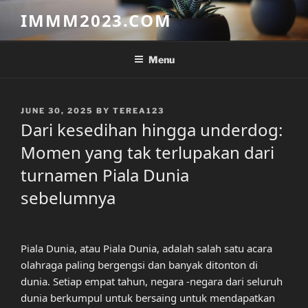
Skip
IMMM2023.COM
to
content
Menu
POSTED
JUNE 30, 2025
BY
TEREA123
ON
Dari kesedihan hingga underdog:
Momen yang tak terlupakan dari
turnamen Piala Dunia
sebelumnya
Piala Dunia, atau Piala Dunia, adalah salah satu acara
olahraga paling bergengsi dan banyak ditonton di
dunia. Setiap empat tahun, negara -negara dari seluruh
dunia berkumpul untuk bersaing untuk mendapatkan