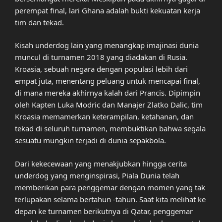
perempat final, lari Ghana adalah bukti kekuatan kerja
tim dan tekad.
Kisah underdog lain yang menangkap imajinasi dunia
muncul di turnamen 2018 yang diadakan di Rusia.
Kroasia, sebuah negara dengan populasi lebih dari
empat juta, menentang peluang untuk mencapai final,
di mana mereka akhirnya kalah dari Prancis. Dipimpin
oleh Kapten Luka Modric dan Manajer Zlatko Dalic, tim
Kroasia memamerkan keterampilan, ketahanan, dan
tekad di seluruh turnamen, membuktikan bahwa segala
sesuatu mungkin terjadi di dunia sepakbola.
Dari kekecewaan yang menakjubkan hingga cerita
underdog yang menginspirasi, Piala Dunia telah
memberikan para penggemar dengan momen yang tak
terlupakan selama bertahun -tahun. Saat kita melihat ke
depan ke turnamen berikutnya di Qatar, penggemar