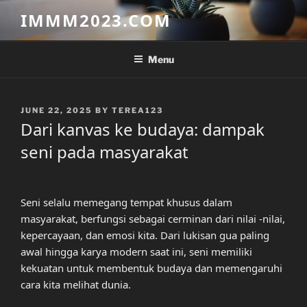
Skip
IMMM2023.COM
to
content
Menu
POSTED
JUNE 22, 2025
BY
TEREA123
ON
Dari kanvas ke budaya: dampak
seni pada masyarakat
Seni selalu memegang tempat khusus dalam
masyarakat, berfungsi sebagai cerminan dari nilai -nilai,
kepercayaan, dan emosi kita. Dari lukisan gua paling
awal hingga karya modern saat ini, seni memiliki
kekuatan untuk membentuk budaya dan memengaruhi
cara kita melihat dunia.