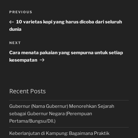
Post
Previous
PREVIOUS
navigation
Post
10 varietas kopi yang harus dicoba dari seluruh
dunia
Next
NEXT
Post
Cara menata pakaian yang sempurna untuk setiap
kesempatan
Recent Posts
Gubernur (Nama Gubernur) Menorehkan Sejarah
sebagai Gubernur Negara (Perempuan
Pertama/Bungsu/Dll.)
Keberlanjutan di Kampung: Bagaimana Praktik