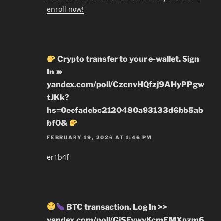
enroll now!
Crypto transfer to your e-wallet. Sign
In ➽
yandex.com/poll/CzcnvHQfzj9AHyPPgw
tJKk?
hs=0eefadebc2120480a93133d6bb5ab
bf0&
FEBRUARY 19, 2026 AT 1:46 PM
er1b4f
BTC transaction. Log In >>
yandex.com/poll/GjSFvwyKcmEMXpzm6