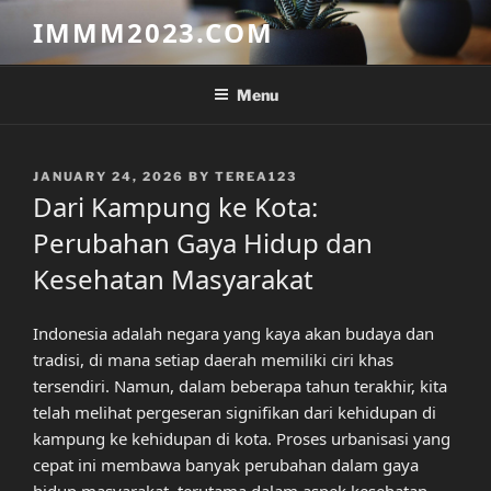
Skip
IMMM2023.COM
to
content
Menu
POSTED
JANUARY 24, 2026
BY
TEREA123
ON
Dari Kampung ke Kota:
Perubahan Gaya Hidup dan
Kesehatan Masyarakat
Indonesia adalah negara yang kaya akan budaya dan
tradisi, di mana setiap daerah memiliki ciri khas
tersendiri. Namun, dalam beberapa tahun terakhir, kita
telah melihat pergeseran signifikan dari kehidupan di
kampung ke kehidupan di kota. Proses urbanisasi yang
cepat ini membawa banyak perubahan dalam gaya