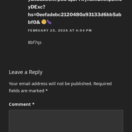
yDExc?
hs=0eefadebc2120480a93133d6bb5ab
bf0&
FEBRUARY 25, 2026 AT 4:54 PM
8bf7qs
Leave a Reply
Your email address will not be published.
Required
fields are marked
*
Comment
*