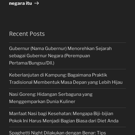
negara itu
Recent Posts
Gubernur (Nama Gubernur) Menorehkan Sejarah
sebagai Gubernur Negara (Perempuan
Pertama/Bungsu/Dll.)
Keberlanjutan di Kampung: Bagaimana Praktik
Tradisional Membentuk Masa Depan yang Lebih Hijau
Nasi Goreng: Hidangan Serbaguna yang
Menggemparkan Dunia Kuliner
Manfaat Nasi bagi Kesehatan: Mengapa Biji-bijian
Pokok Ini Harus Menjadi Bagian Biasa dari Diet Anda
Spaghetti Night Dilakukan dengan Benar: Tips