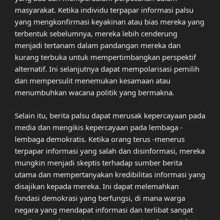
masyarakat. Ketika individu terpapar informasi palsu
yang mengkonfirmasi keyakinan atau bias mereka yang
terbentuk sebelumnya, mereka lebih cenderung
menjadi tertanam dalam pandangan mereka dan
kurang terbuka untuk mempertimbangkan perspektif
alternatif. Ini selanjutnya dapat mempolarisasi pemilih
dan mempersulit menemukan kesamaan atau
menumbuhkan wacana politik yang bermakna.
Selain itu, berita palsu dapat merusak kepercayaan pada
media dan mengikis kepercayaan pada lembaga -
lembaga demokratis. Ketika orang terus -menerus
terpapar informasi yang salah dan disinformasi, mereka
mungkin menjadi skeptis terhadap sumber berita
utama dan mempertanyakan kredibilitas informasi yang
disajikan kepada mereka. Ini dapat melemahkan
fondasi demokrasi yang berfungsi, di mana warga
negara yang mendapat informasi dan terlibat sangat