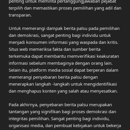
penting untuk meminta pertanggungjawaban pejabat
terpilih dan memastikan proses pemilihan yang adil dan
transparan.
Untuk memerangi dampak berita palsu pada pemilihan
dan demokrasi, sangat penting bagi individu untuk
menjadi konsumen informasi yang waspada dan kritis.
Situs web memeriksa fakta dan sumber berita
terkemuka dapat membantu memverifikasi keakuratan
informasi sebelum membaginya dengan orang lain.
Selain itu, platform media sosial dapat berperan dalam
memerangi penyebaran berita palsu dengan
menerapkan langkah -langkah untuk mengidentifikasi
dan menghapus konten yang salah atau menyesatkan.
Pada akhirnya, penyebaran berita palsu merupakan
tantangan yang signifikan bagi proses demokrasi dan
integritas pemilihan. Sangat penting bagi individu,
organisasi media, dan pembuat kebijakan untuk bekerja