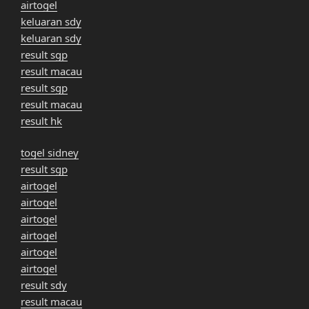
airtogel
keluaran sdy
keluaran sdy
result sgp
result macau
result sgp
result macau
result hk
togel sidney
result sgp
airtogel
airtogel
airtogel
airtogel
airtogel
airtogel
result sdy
result macau