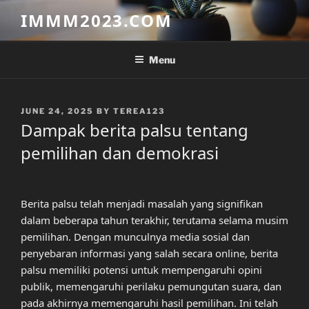
Skip
IMMM2023.COM
to
content
Menu
POSTED
JUNE 24, 2025
BY
TEREA123
ON
Dampak berita palsu tentang
pemilihan dan demokrasi
Berita palsu telah menjadi masalah yang signifikan
dalam beberapa tahun terakhir, terutama selama musim
pemilihan. Dengan munculnya media sosial dan
penyebaran informasi yang salah secara online, berita
palsu memiliki potensi untuk mempengaruhi opini
publik, memengaruhi perilaku pemungutan suara, dan
pada akhirnya memengaruhi hasil pemilihan. Ini telah