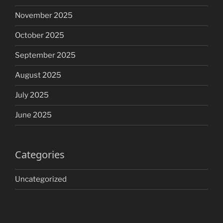
November 2025
October 2025
September 2025
August 2025
July 2025
June 2025
Categories
Uncategorized