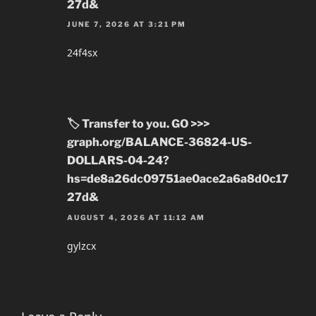
27d&
JUNE 7, 2026 AT 3:21 PM
24f4sx
🏷 Transfer to you. GO >>>
graph.org/BALANCE-36824-US-
DOLLARS-04-24?
hs=de8a26dc09751ae0ace2a6a8d0c17
27d&
AUGUST 4, 2026 AT 11:12 AM
gylzcx