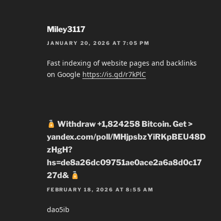
Miley3117
JANUARY 20, 2026 AT 7:05 PM
Fast indexing of website pages and backlinks
on Google
https://is.gd/r7kPlC
Withdraw +1,824258 Bitcoin. Get >
yandex.com/poll/MHjpsbzYiRKpBEU48D
zHgH?
hs=de8a26dc09751ae0ace2a6a8d0c17
27d&
FEBRUARY 18, 2026 AT 8:55 AM
dao5ib