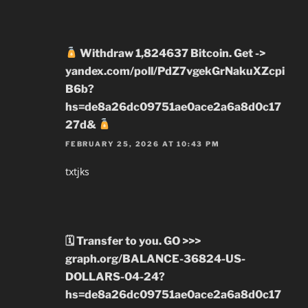
Withdraw 1,824637 Bitcoin. Get ->
yandex.com/poll/PdZ7vgekGrNakuXZcpi
B6b?
hs=de8a26dc09751ae0ace2a6a8d0c17
27d&
FEBRUARY 25, 2026 AT 10:43 PM
txtjks
🗓 Transfer to you. GO >>>
graph.org/BALANCE-36824-US-
DOLLARS-04-24?
hs=de8a26dc09751ae0ace2a6a8d0c17