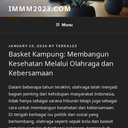
Skip
IMMM2023.COM
to
content
Menu
POSTED
JANUARY 10, 2026
BY
TEREA123
ON
Basket Kampung: Membangun
Kesehatan Melalui Olahraga dan
Kebersamaan
Dalam beberapa tahun terakhir, olahraga telah menjadi
bagian penting dari kehidupan masyarakat Indonesia,
tidak hanya sebagai sarana hiburan tetapi juga sebagai
cara untuk membangun kesehatan dan kebersamaan.
Di tengah berbagai isu politik dan sosial yang
berkembang, olahraga seperti sepak bola dan basket